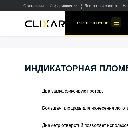
О компании
Информация
Доставка и оплата
Но
FAQ – Часто задаваемые
КАТАЛОГ ТОВАРОВ
вопросы о пломбах
Вакансии в компании по
производству пломб
ПЛОМБЫ
Отрасли применения
ПЛАСТИКОВЫЕ
Производство
ИНДИКАТОРНАЯ ПЛОМ
БЛОКИРАТОРЫ НА
Наша продукция и
КРАНЫ
маркировка
Два замка фиксируют ротор.
Большая площадь для нанесения логот
Диаметр отверстий позволяет использо