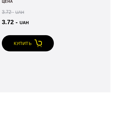
ЦЕНА
ИНДИКАТОРНАЯ
3.72
-
UAH
ПЛОМБА
ТВИСТРЕЙРО
3.72
-
UAH
КУПИТЬ