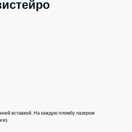
вистейро
енней вставкой. На каждую пломбу лазером
ги).