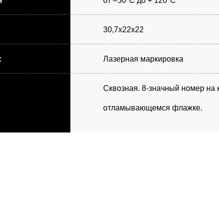
я
от –50°С до + 120°С
30,7х22х22
:
Лазерная маркировка
Сквозная. 8-значный номер на 
отламывающемся флажке.