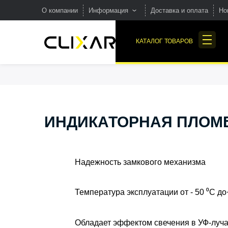
О компании
Информация
Доставка и оплата
Но
FAQ – Часто задаваемые
КАТАЛОГ ТОВАРОВ
вопросы о пломбах
Вакансии в компании по
производству пломб
ПЛОМБЫ
Отрасли применения
ПЛАСТИКОВЫЕ
Производство
ИНДИКАТОРНАЯ ПЛОМБ
БЛОКИРАТОРЫ НА
Наша продукция и
КРАНЫ
маркировка
Надежность замкового механизма
Температура эксплуатации от - 50 ⁰С д
Обладает эффектом свечения в УФ-луч