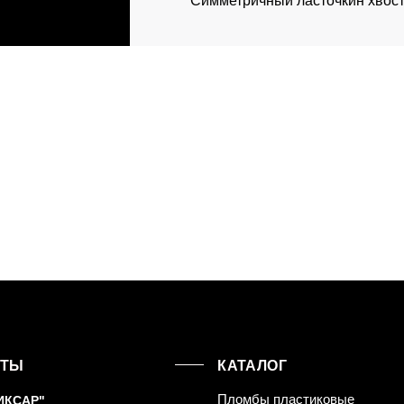
Симметричный ласточкин хвост,
КТЫ
КАТАЛОГ
Пломбы пластиковые
ИКСАР"