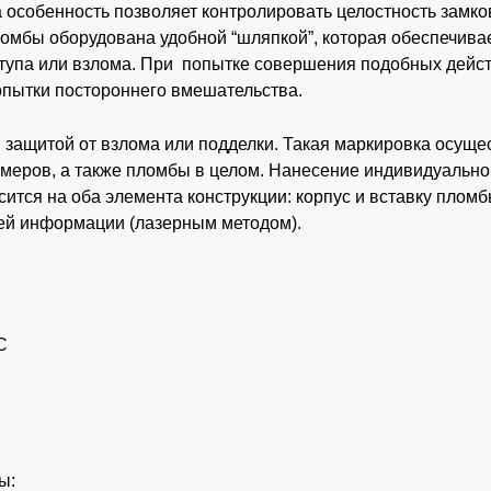
 особенность позволяет контролировать целостность замко
омбы оборудована удобной “шляпкой”, которая обеспечивае
тупа или взлома. При попытке совершения подобных дейс
опытки постороннего вмешательства.
защитой от взлома или подделки. Такая маркировка осущес
омеров, а также пломбы в целом. Нанесение индивидуально
ится на оба элемента конструкции: корпус и вставку плом
чей информации (лазерным методом).
⁰С
я
ы: