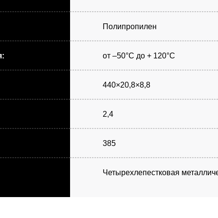
Полипропилен
:
от –50°С до + 120°С
440×20,8×8,8
2,4
385
Четырехлепестковая металличе