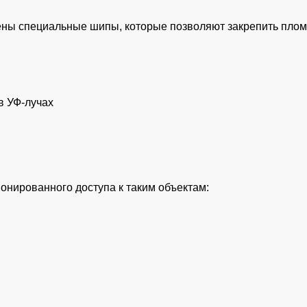
ны специальные шипы, которые позволяют закрепить плом
и
в УФ-лучах
я
ионированного
доступа
к
таким
объектам
: