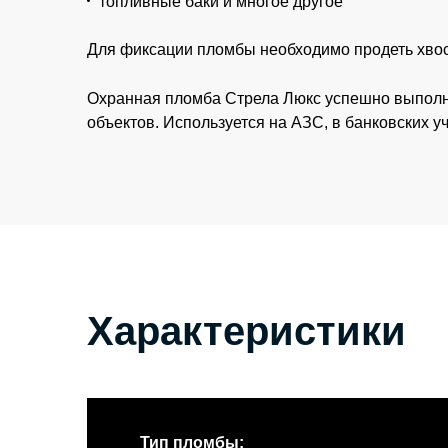
топливные
баки
и
многое
другое
Для фиксации пломбы необходимо продеть хвос
Охранная пломба Стрела Люкс успешно выполняе
объектов. Используется на АЗС, в банковских у
Характеристики
Тип пломбы: