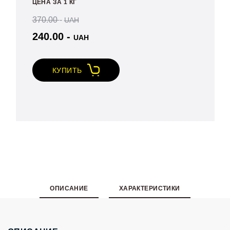
ЦЕНА ЗА 1 КГ
Свинцовая
индикаторная
370.00
-
UAH
пломба
240.00
-
UAH
КУПИТЬ
ОПИСАНИЕ
ХАРАКТЕРИСТИКИ