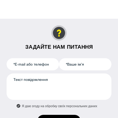
Для створення ефективного натягу під час
встановлений спеціальний замковий механізм,
встановлення роторних пломб
який не дає розібрати її, не зашкодивши.
використовується нержавіючий трос у полімері
або мононитка.
ЗАДАЙТЕ НАМ ПИТАННЯ
Я даю згоду на обробку своїх персональних даних