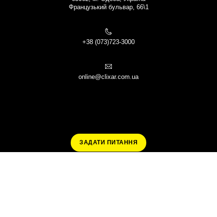
Французький бульвар, 66\1
+38 (073)723-3000
online@clixar.com.ua
ЗАДАТИ ПИТАННЯ
Ми використовуємо cookies для максимальної зручності користувачів.
Політика конфіденційності
Перебуваючи на нашому веб-сайті, Ви приймаєте
правила використання
cookies
©CLIXAR 2026
ПРИЙНЯТИ