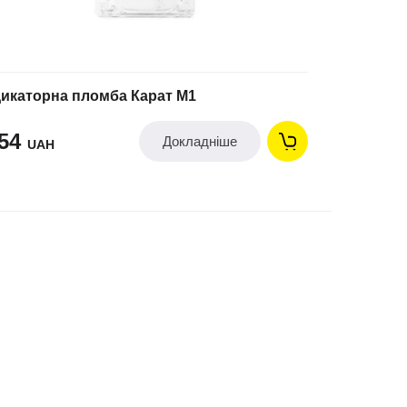
дикаторна пломба Карат М1
.54
Докладніше
UAH