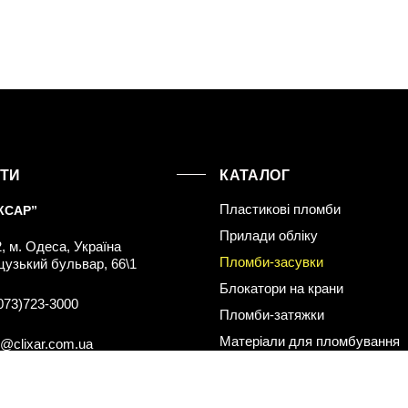
КТИ
КАТАЛОГ
Пластикові пломби
КСАР”
Прилади обліку
, м. Одеса, Україна
Пломби-засувки
узький бульвар, 66\1
Блокатори на крани
073)723-3000
Пломби-затяжки
Матеріали для пломбування
e@clixar.com.ua
учності користувачів. Перебуваючи на нашому веб-сайті, Ви приймаєте
правил