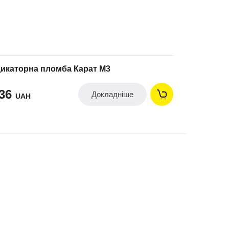
дикаторна пломба Карат М3
.36
Докладніше
UAH