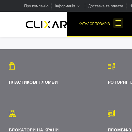
Про компанію
Інформація
Доставка та оплата
Н
FAQ
КАТАЛОГ ТОВАРІВ
Вакансії
Галузі застосування
ПЛАСТИКОВІ ПЛОМБИ
Виробництво
Наша продукція та
маркування
БЛОКАТОРИ НА КРАНИ
ПЛАСТИКОВІ ПЛОМБИ
РОТОРНІ 
БЛОКАТОРИ НА КРАНИ
ПЛОМБИ-З