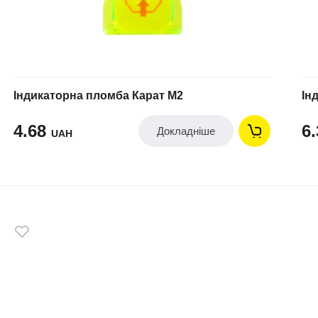
Індикаторна пломба Карат М2
Ін
4.68
6
Докладніше
UAH