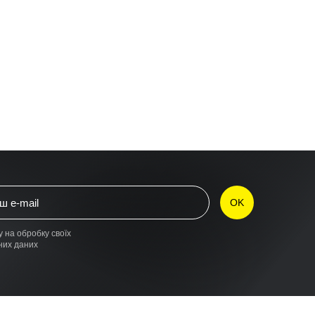
у на обробку своїх
них даних