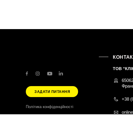
КОНТА
ТОВ “КЛІ
65062
Франц
ЗАДАТИ ПИТАННЯ
+38 (
Політика конфіденційності
onlin
©CLIXAR 2026
Ми використовуємо cookies для максимальної зр