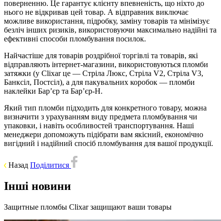
поверненню. Це гарантує клієнту впевненість, що ніхто до
нього не відкривав цей товар. А відправник виключає
можливе використання, підробку, заміну товарів та мінімізує
безліч інших ризиків, використовуючи максимально надійні та
ефективні способи пломбування посилок.
Найчастіше для товарів роздрібної торгівлі та товарів, які
відправляють інтернет-магазини, використовуються пломби
затяжки (у Clixar це — Стріла Люкс, Стріла V2, Стріла V3,
Банксіл, Постсіл), а для пакувальних коробок — пломби
наклейки Бар’єр та Бар’єр-Н.
Який тип пломби підходить для конкретного товару, можна
визначити з урахуванням виду предмета пломбування чи
упаковки, і навіть особливостей транспортування. Наші
менеджери допоможуть підібрати вам якісний, економічно
вигідний і надійний спосіб пломбування для вашої продукції.
Назад
Поділитися
Інші новини
Защитные пломбы Clixar защищают ваши товары