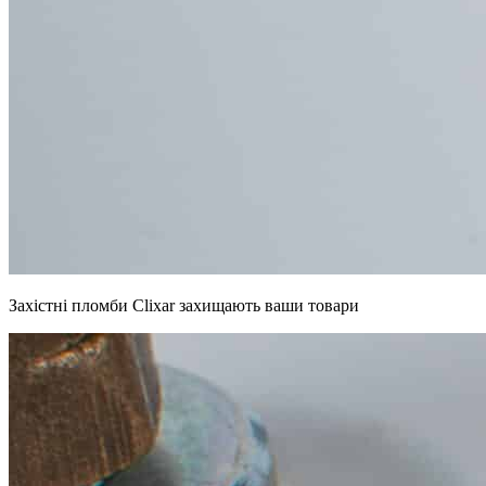
Захістні пломби Clixar захищають ваши товари