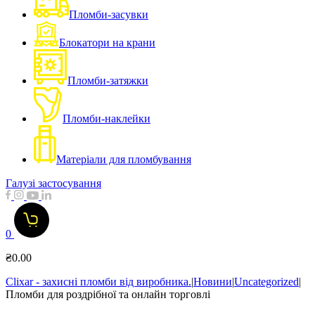
Пломби-засувки
Блокатори на крани
Пломби-затяжки
Пломби-наклейки
Матеріали для пломбування
Галузі застосування
0
₴
0.00
Clixar - захисні пломби від виробника.
|
Новини
|
Uncategorized
|
Пломби для роздрібної та онлайн торговлі