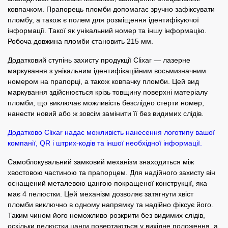
ковпачком. Прапорець пломби допомагає зручно зафіксувати
пломбу, а також є полем для розміщення ідентифікуючої
інформації. Такої як унікальний номер та іншу інформацію.
Робоча довжина пломби становить 215 мм.
Додатковий ступінь захисту продукції Clixar — лазерне
маркування з унікальним ідентифікаційним восьмизначним
номером на прапорці, а також ковпачку пломби. Цей вид
маркування здійснюється крізь товщину поверхні матеріалу
пломби, що виключає можливість безслідно стерти номер,
нанести новий або ж зовсім замінити її без видимих ​​слідів.
Додатково Clixar надає можливість нанесення логотипу вашої
компанії, QR і штрих-кодів та іншої необхідної інформації.
Самоблокувальний замковий механізм знаходиться між
хвостовою частиною та прапорцем. Для надійного захисту він
оснащений металевою цангою покращеної конструкції, яка
має 4 пелюстки. Цей механізм дозволяє затягнути хвіст
пломби виключно в одному напрямку та надійно фіксує його.
Таким чином його неможливо розкрити без видимих ​​слідів,
оскільки пелюстки цанги повертаються у вихідне положення, а