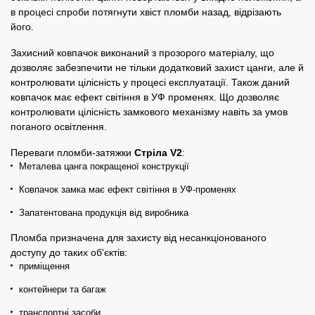
в процесі спроби потягнути хвіст пломби назад, відрізають
його.
Захисний ковпачок виконаний з прозорого матеріалу, що
дозволяє забезпечити не тільки додатковий захист цанги, але й
контролювати цілісність у процесі експлуатації. Також даний
ковпачок має ефект світіння в УФ променях. Що дозволяє
контролювати цілісність замкового механізму навіть за умов
поганого освітлення.
Переваги пломби-затяжки
Стріла V2
:
Металева цанга покращеної конструкції
Ковпачок замка має ефект світіння в УФ-променях
Запатентована продукція від виробника
Пломба
призначена
для
захисту
від
несанкціонованого
доступу
до
таких
об'єктів
:
приміщення
контейнери та багаж
транспортні засоби