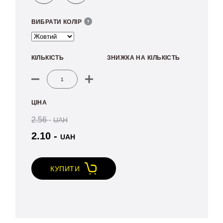
ВИБРАТИ КОЛІР
КІЛЬКІСТЬ
ЗНИЖКА НА КІЛЬКІСТЬ
Індикаторна
пломба
ЦІНА
Стріла
V2
2.56
-
UAH
quantity
2.10
-
UAH
КУПИТИ