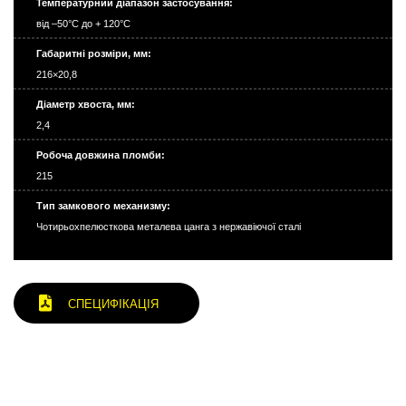
Температурний діапазон застосування:
від –50°С до + 120°С
Габаритні розміри, мм:
216×20,8
Діаметр хвоста, мм:
2,4
Робоча довжина пломби:
215
Тип замкового механизму:
Чотирьохпелюсткова металева цанга з нержавіючої сталі
СПЕЦИФІКАЦІЯ