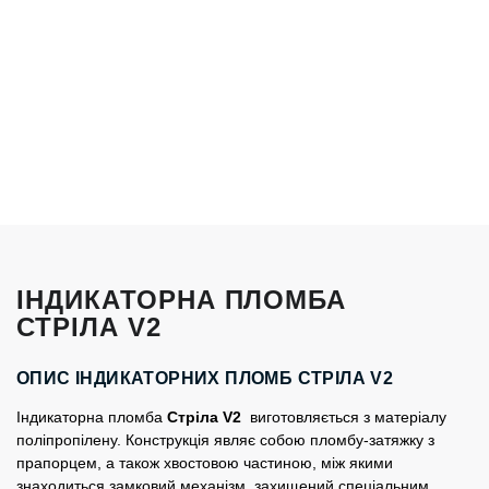
ІНДИКАТОРНА ПЛОМБА
СТРІЛА V2
ОПИС ІНДИКАТОРНИХ ПЛОМБ СТРІЛА V2
Індикаторна
пломба
Стріла
V2
виготовляється з матеріалу
поліпропілену. Конструкція являє собою
пломбу-
затяжку з
прапорцем, а також хвостовою частиною, між якими
знаходиться замковий механізм, захищений спеціальним