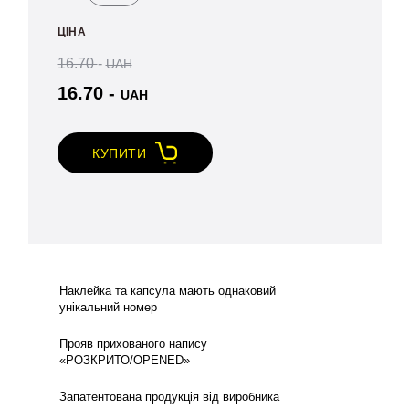
пломба
ЦІНА
Магнет
М1
16.70
-
UAH
quantity
16.70
-
UAH
КУПИТИ
Наклейка та капсула мають однаковий
унікальний номер
Прояв прихованого напису
«РОЗКРИТО/OPENED»
Запатентована продукція від виробника