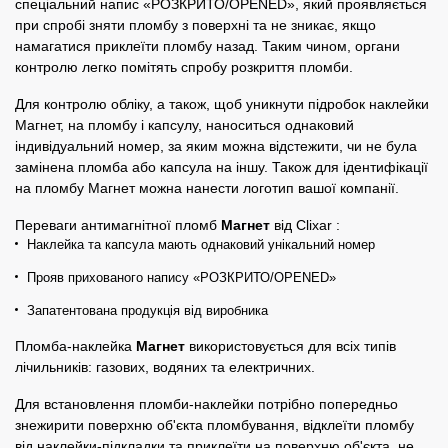
спеціальний напис «РОЗКРИТО/OPENED», який проявляється
при спробі зняти пломбу з поверхні та не зникає, якщо
намагатися приклеїти пломбу назад. Таким чином, органи
контролю легко помітять спробу розкриття пломби.
Для контролю обліку, а також, щоб уникнути підробок наклейки
Магнет, на пломбу і капсулу, наноситься однаковий
індивідуальний номер, за яким можна відстежити, чи не була
замінена пломба або капсула на іншу. Також для ідентифікації
на пломбу Магнет можна нанести логотип вашої компанії.
Переваги антимагнітної пломб
Магнет
від Clixar
:
Наклейка та капсула мають однаковий унікальний номер
Прояв прихованого напису «РОЗКРИТО/OPENED»
Запатентована продукція від виробника
Пломба-наклейка
Магнет
використовується для всіх типів
лічильників: газових, водяних та електричних.
Для встановлення пломби-наклейки потрібно попередньо
знежирити поверхню об'єкта пломбування, відклеїти пломбу
від наклейки-підкладки та приклеїти на поверхню об'єкта, не