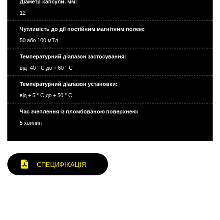
Діаметр капсули, мм:
12
Чутливість до дії постійним магнітним полем:
50 або 100 мТл
Температурний діапазон застосування:
від -40 ° С до + 60 ° С
Температурний діапазон установки:
від + 5 ° С до + 50 ° С
Час зчеплення із пломбованою поверхнею:
5 хвилин
СПЕЦИФІКАЦІЯ